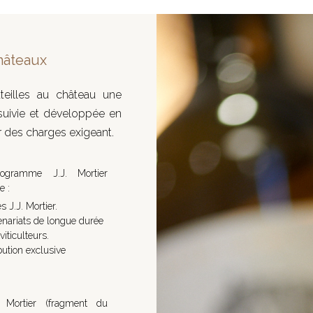
hâteaux
teilles au château une
suivie et développée en
r des charges exigeant.
gramme J.J. Mortier
e :
s J.J. Mortier.
tenariats de longue durée
viticulteurs.
ibution exclusive
 Mortier (fragment du