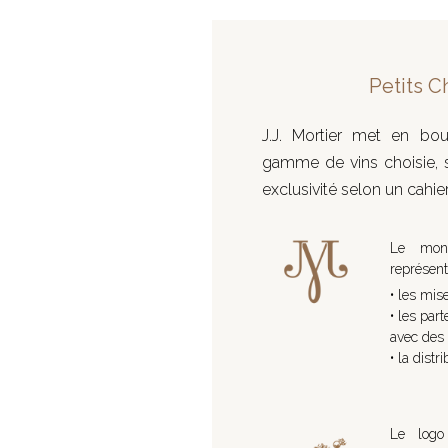
Petits C
J.J. Mortier met en bou
gamme de vins choisie, 
exclusivité selon un cahie
Le mono
représent
• les mise
• les par
avec des 
• la distr
Le logo