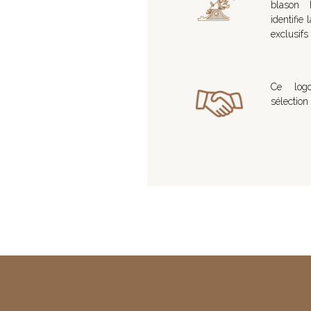
blason h
identifie
exclusifs 
Ce logo
sélection